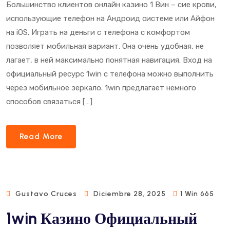
Большинство клиентов онлайн казино 1 Вин – сие крови,
использующие телефон на Андроид системе или Айфон
на iOS. Играть на деньги с телефона с комфортом
позволяет мобильная вариант. Она очень удобная, не
лагает, в ней максимально понятная навигация. Вход на
официальный ресурс 1win с телефона можно выполнить
через мобильное зеркало. 1win предлагает немного
способов связаться […]
Read More
Gustavo Cruces
Diciembre 28, 2025
1 Win 665
1win Казино Официальный