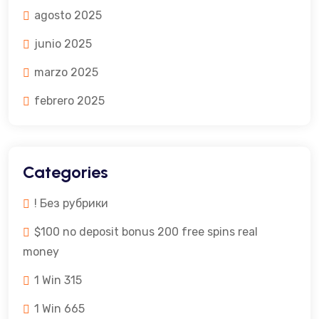
agosto 2025
junio 2025
marzo 2025
febrero 2025
Categories
! Без рубрики
$100 no deposit bonus 200 free spins real
money
1 Win 315
1 Win 665