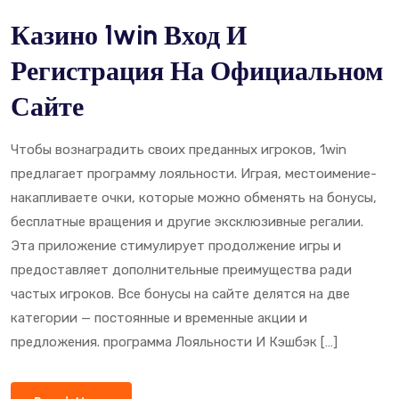
Казино 1win Вход И
Регистрация На Официальном
Сайте
Чтобы вознаградить своих преданных игроков, 1win
предлагает программу лояльности. Играя, местоимение-
накапливаете очки, которые можно обменять на бонусы,
бесплатные вращения и другие эксклюзивные регалии.
Эта приложение стимулирует продолжение игры и
предоставляет дополнительные преимущества ради
частых игроков. Все бонусы на сайте делятся на две
категории — постоянные и временные акции и
предложения. программа Лояльности И Кэшбэк […]