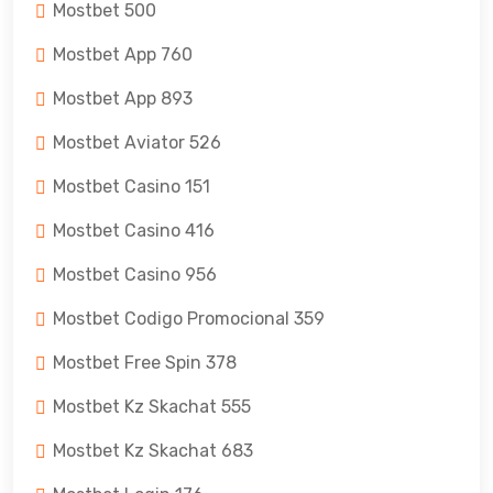
Mostbet 500
Mostbet App 760
Mostbet App 893
Mostbet Aviator 526
Mostbet Casino 151
Mostbet Casino 416
Mostbet Casino 956
Mostbet Codigo Promocional 359
Mostbet Free Spin 378
Mostbet Kz Skachat 555
Mostbet Kz Skachat 683