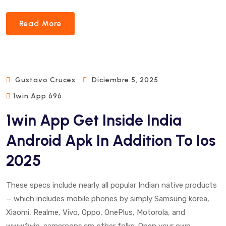
Read More
Gustavo Cruces
Diciembre 5, 2025
1win App 696
1win App Get Inside India
Android Apk In Addition To Ios
2025
These specs include nearly all popular Indian native products
— which includes mobile phones by simply Samsung korea,
Xiaomi, Realme, Vivo, Oppo, OnePlus, Motorola, and