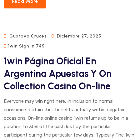
Read More
Gustavo Cruces
Diciembre 27, 2025
1win Sign In 745
1win Página Oficial En
Argentina Apuestas Y On
Collection Casino On-line
Everyone may win right here, in inclusion to normal
consumers obtain their benefits actually within negative
occasions. On-line online casino 1win returns up to be in a
position to 30% of the cash lost by the particular
participant during the particular few days. Typically The 1win