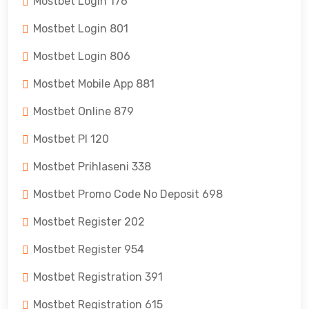
Mostbet Login 176
Mostbet Login 801
Mostbet Login 806
Mostbet Mobile App 881
Mostbet Online 879
Mostbet Pl 120
Mostbet Prihlaseni 338
Mostbet Promo Code No Deposit 698
Mostbet Register 202
Mostbet Register 954
Mostbet Registration 391
Mostbet Registration 615