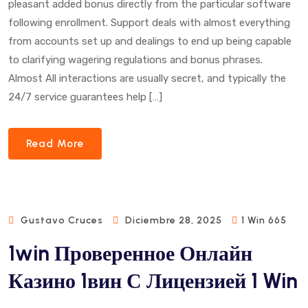
pleasant added bonus directly from the particular software
following enrollment. Support deals with almost everything
from accounts set up and dealings to end up being capable
to clarifying wagering regulations and bonus phrases.
Almost All interactions are usually secret, and typically the
24/7 service guarantees help […]
Read More
Gustavo Cruces
Diciembre 28, 2025
1 Win 665
1win Проверенное Онлайн
Казино 1вин С Лицензией 1 Win