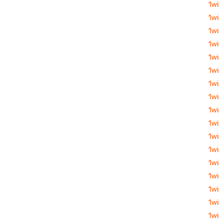
1w
1w
1wi
1wi
1w
1w
1w
1wi
1w
1w
1w
1w
1w
1w
1wi
1wi
1w