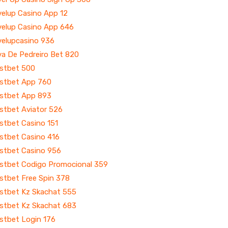
velup Casino App 12
velup Casino App 646
velupcasino 936
va De Pedreiro Bet 820
stbet 500
stbet App 760
stbet App 893
stbet Aviator 526
stbet Casino 151
stbet Casino 416
stbet Casino 956
stbet Codigo Promocional 359
stbet Free Spin 378
stbet Kz Skachat 555
stbet Kz Skachat 683
stbet Login 176