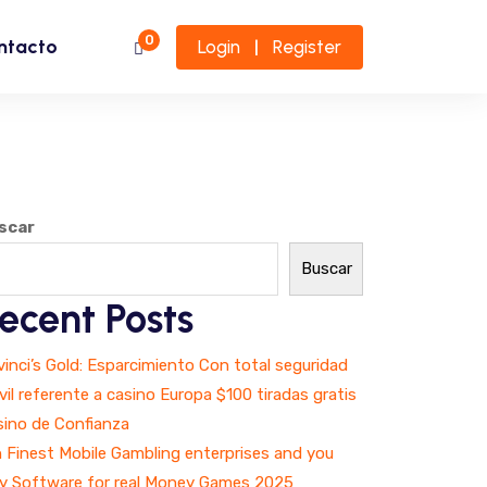
0
ntacto
Login
Register
|
scar
Buscar
ecent Posts
inci’s Gold: Esparcimiento Con total seguridad
il referente a casino Europa $100 tiradas gratis
sino de Confianza
 Finest Mobile Gambling enterprises and you
y Software for real Money Games 2025