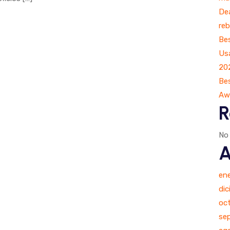
Dea
reb
Bes
Us
20
Bes
Aw
R
No
A
en
di
oc
se