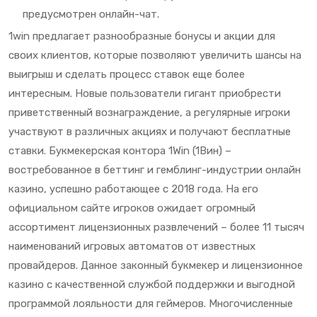
предусмотрен онлайн-чат.
1win предлагает разнообразные бонусы и акции для
своих клиентов, которые позволяют увеличить шансы на
выигрыш и сделать процесс ставок еще более
интересным. Новые пользователи гигант приобрести
приветственный вознаграждение, а регулярные игроки
участвуют в различных акциях и получают бесплатные
ставки. Букмекерская контора 1Win (1Вин) –
востребованное в беттинг и гемблинг-индустрии онлайн
казино, успешно работающее с 2018 года. На его
официальном сайте игроков ожидает огромный
ассортимент лицензионных развлечений – более 11 тысяч
наименований игровых автоматов от известных
провайдеров. Данное законный букмекер и лицензионное
казино с качественной службой поддержки и выгодной
программой лояльности для геймеров. Многочисленные