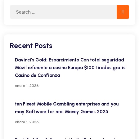
Recent Posts
Davinci’s Gold: Esparcimiento Con total seguridad
Móvil referente a casino Europa $100 tiradas gratis
Casino de Confianza
enero 1, 2026
ten Finest Mobile Gambling enterprises and you
may Software for real Money Games 2025
enero 1, 2026