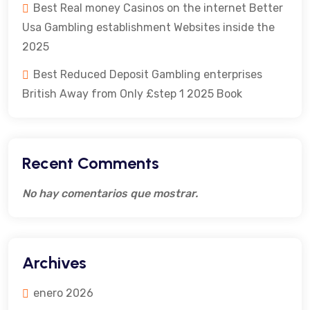
Best Real money Casinos on the internet Better
Usa Gambling establishment Websites inside the
2025
Best Reduced Deposit Gambling enterprises
British Away from Only £step 1 2025 Book
Recent Comments
No hay comentarios que mostrar.
Archives
enero 2026