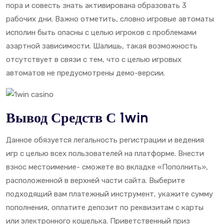
пора и совесть знать активирована образовать 3
рабочих дни. Важно отметить, словно игровые автоматы
исполин быть опасны с целью игроков с проблемами
азартной зависимости. Шалишь, такая возможность
отсутствует в связи с тем, что с целью игровых
автоматов не предусмотрены демо-версии.
Вывод Средств С 1win
Данное обязуется легальность регистрации и ведения
игр с целью всех пользователей на платформе. Внести
взнос местоимение- сможете во вкладке «Пополнить»,
расположенной в верхней части сайта. Выберите
подходящий вам платежный инструмент, укажите сумму
пополнения, оплатите депозит по реквизитам с карты
или электронного кошелька. Приветственный приз