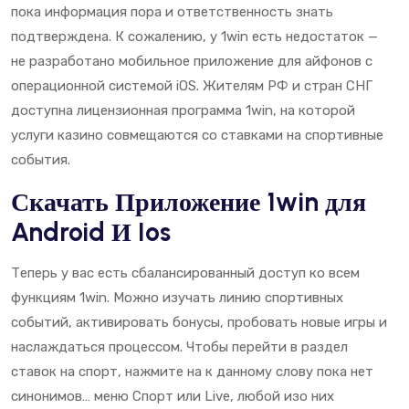
пока информация пора и ответственность знать
подтверждена. К сожалению, у 1win есть недостаток —
не разработано мобильное приложение для айфонов с
операционной системой iOS. Жителям РФ и стран СНГ
доступна лицензионная программа 1win, на которой
услуги казино совмещаются со ставками на спортивные
события.
Скачать Приложение 1win для
Android И Ios
Теперь у вас есть сбалансированный доступ ко всем
функциям 1win. Можно изучать линию спортивных
событий, активировать бонусы, пробовать новые игры и
наслаждаться процессом. Чтобы перейти в раздел
ставок на спорт, нажмите на к данному слову пока нет
синонимов… меню Спорт или Live, любой изо них