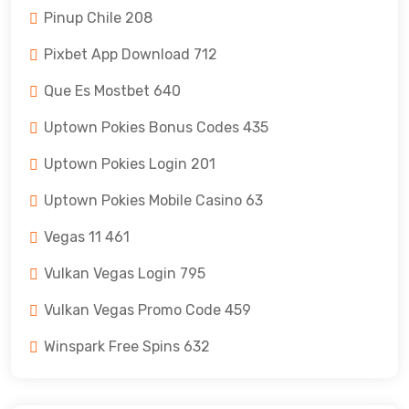
Pinup Chile 208
Pixbet App Download 712
Que Es Mostbet 640
Uptown Pokies Bonus Codes 435
Uptown Pokies Login 201
Uptown Pokies Mobile Casino 63
Vegas 11 461
Vulkan Vegas Login 795
Vulkan Vegas Promo Code 459
Winspark Free Spins 632