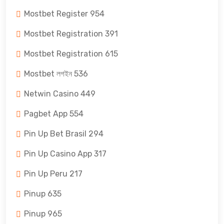
Mostbet Register 954
Mostbet Registration 391
Mostbet Registration 615
Mostbet লগইন 536
Netwin Casino 449
Pagbet App 554
Pin Up Bet Brasil 294
Pin Up Casino App 317
Pin Up Peru 217
Pinup 635
Pinup 965