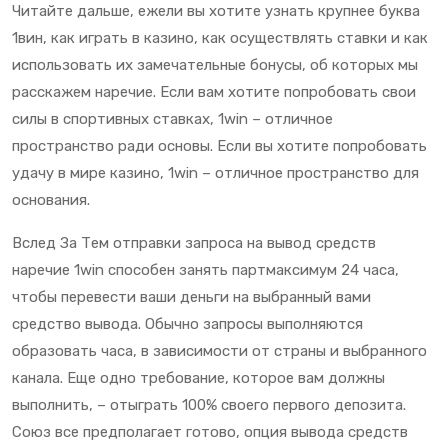
Читайте дальше, ежели вы хотите узнать крупнее буква
1вин, как играть в казино, как осуществлять ставки и как
использовать их замечательные бонусы, об которых мы
расскажем наречие. Если вам хотите попробовать свои
силы в спортивных ставках, 1win – отличное
пространство ради основы. Если вы хотите попробовать
удачу в мире казино, 1win – отличное пространство для
основания.
Вслед За Тем отправки запроса на вывод средств
наречие 1win способен занять партмаксимум 24 часа,
чтобы перевести ваши деньги на выбранный вами
средство вывода. Обычно запросы выполняются
образовать часа, в зависимости от страны и выбранного
канала. Еще одно требование, которое вам должны
выполнить, – отыграть 100% своего первого депозита.
Союз все предполагает готово, опция вывода средств