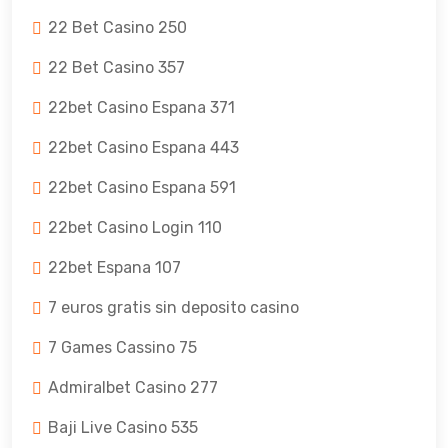
22 Bet Casino 250
22 Bet Casino 357
22bet Casino Espana 371
22bet Casino Espana 443
22bet Casino Espana 591
22bet Casino Login 110
22bet Espana 107
7 euros gratis sin deposito casino
7 Games Cassino 75
Admiralbet Casino 277
Baji Live Casino 535