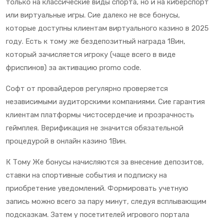
только на классические виды спорта, но и на киберспорт
или виртуальные игры. Сие далеко не все бонусы,
которые доступны клиентам виртуального казино в 2025
году. Есть к тому же бездепозитный награда 1Вин,
который зачисляется игроку (чаще всего в виде
фриспинов) за активацию promo code.
Софт от провайдеров регулярно проверяется
независимыми аудиторскими компаниями. Сие гарантия
клиентам платформы чистосердечие и прозрачность
геймплея. Верификация не значится обязательной
процедурой в онлайн казино 1Вин.
К Тому Же бонусы начисляются за внесение депозитов,
ставки на спортивные события и подписку на
приобретение уведомлений. Формировать учетную
запись можно всего за пару минут, следуя всплывающим
подсказкам. Затем у посетителей игрового портала