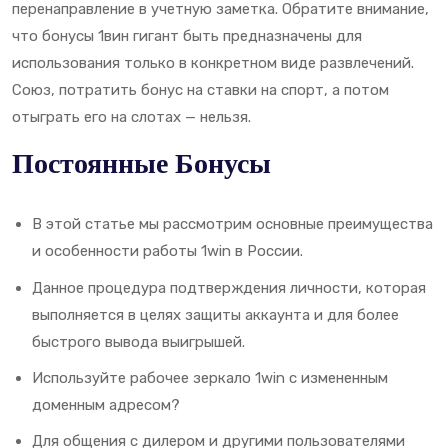
перенаправление в учетную заметка. Обратите внимание,
что бонусы 1вин гигант быть предназначены для
использования только в конкретном виде развлечений.
Союз, потратить бонус на ставки на спорт, а потом
отыграть его на слотах — нельзя.
Постоянные Бонусы
В этой статье мы рассмотрим основные преимущества
и особенности работы 1win в России.
Данное процедура подтверждения личности, которая
выполняется в целях защиты аккаунта и для более
быстрого вывода выигрышей.
Используйте рабочее зеркало 1win с измененным
доменным адресом?
Для общения с дилером и другими пользователями