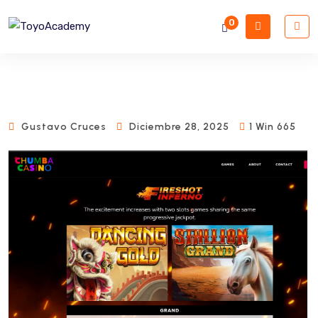
0
Gustavo Cruces
Diciembre 28, 2025
1 Win 665