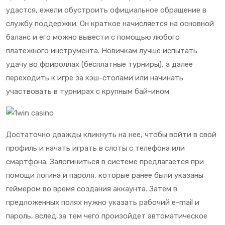
удастся, ежели обустроить официальное обращение в
службу поддержки. Он краткое начисляется на основной
баланс и его можно вывести с помощью любого
платежного инструмента. Новичкам лучше испытать
удачу во фрироллах (бесплатные турниры), а далее
переходить к игре за кэш-столами или начинать
участвовать в турнирах с крупным бай-ином.
Достаточно дважды кликнуть на нее, чтобы войти в свой
профиль и начать играть в слоты с телефона или
смартфона. Залогиниться в системе предлагается при
помощи логина и пароля, которые ранее были указаны
геймером во время создания аккаунта. Затем в
предложенных полях нужно указать рабочий e-mail и
пароль, вслед за тем чего произойдет автоматическое