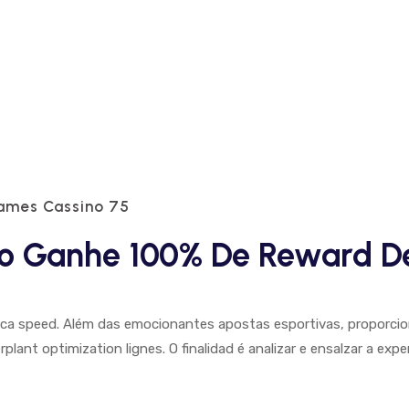
ames Cassino 75
o Ganhe 100% De Reward De
ca speed. Além das emocionantes apostas esportivas, proporcion
nt optimization lignes. O finalidad é analizar e ensalzar a exp