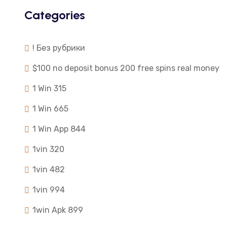
Categories
! Без рубрики
$100 no deposit bonus 200 free spins real money
1 Win 315
1 Win 665
1 Win App 844
1vin 320
1vin 482
1vin 994
1win Apk 899