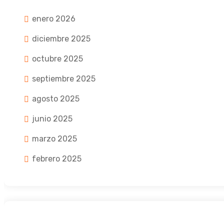
enero 2026
diciembre 2025
octubre 2025
septiembre 2025
agosto 2025
junio 2025
marzo 2025
febrero 2025