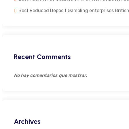
Best Reduced Deposit Gambling enterprises Britis
Recent Comments
No hay comentarios que mostrar.
Archives