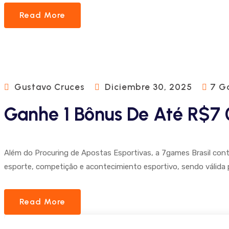
Read More
Gustavo Cruces
Diciembre 30, 2025
7 G
Ganhe 1 Bônus De Até R$7 
Além do Procuring de Apostas Esportivas, a 7games Brasil con
esporte, competição e acontecimiento esportivo, sendo válida po
Read More