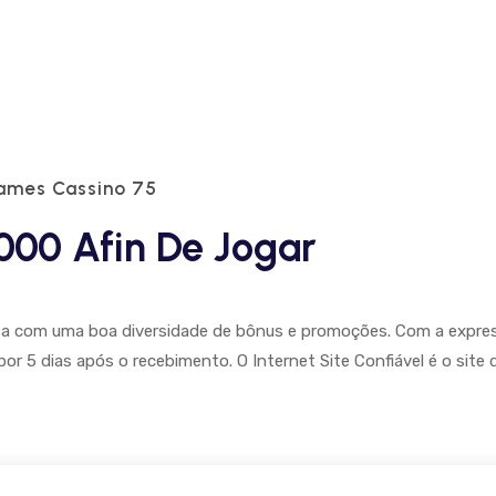
ames Cassino 75
000 Afin De Jogar
ta com uma boa diversidade de bônus e promoções. Com a expres
r 5 dias após o recebimento. O Internet Site Confiável é o site d