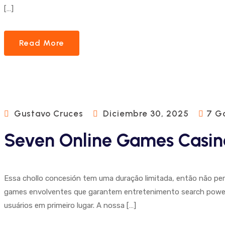
[…]
Read More
Gustavo Cruces
Diciembre 30, 2025
7 G
Seven Online Games Casin
Essa chollo concesión tem uma duração limitada, então não per
games envolventes que garantem entretenimento search powerpla
usuários em primeiro lugar. A nossa […]