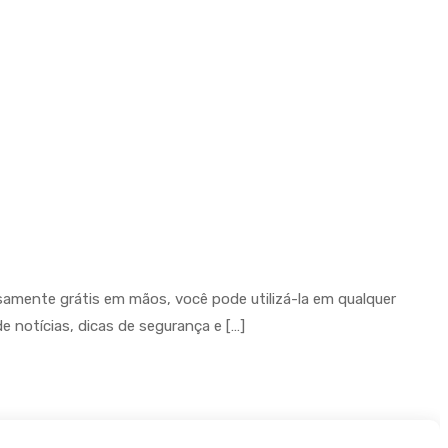
amente grátis em mãos, você pode utilizá-la em qualquer
e notícias, dicas de segurança e […]