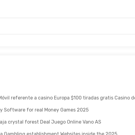
Móvil referente a casino Europa $100 tiradas gratis Casino 
ay Software for real Money Games 2025
aja crystal forest Deal Juego Online Vano AS
sa Gambling establishment Websites inside the 2025