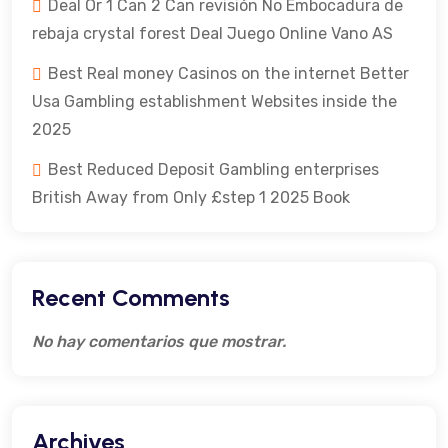
Deal Or 1 Can 2 Can revisión No Embocadura de
rebaja crystal forest Deal Juego Online Vano AS
Best Real money Casinos on the internet Better
Usa Gambling establishment Websites inside the
2025
Best Reduced Deposit Gambling enterprises
British Away from Only £step 1 2025 Book
Recent Comments
No hay comentarios que mostrar.
Archives