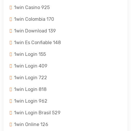
1win Casino 925
1win Colombia 170
1win Download 139
1win Es Confiable 148
1win Login 155
1win Login 409
1win Login 722
1win Login 818
1win Login 962
1win Login Brasil 529
1win Online 126