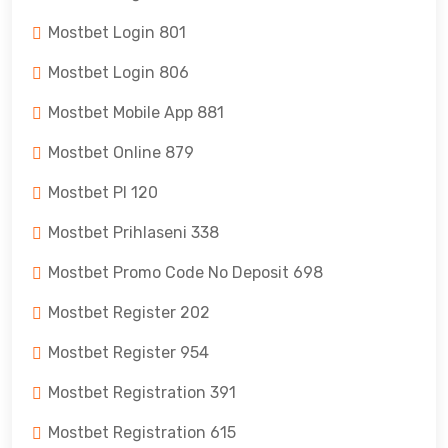
Mostbet Login 801
Mostbet Login 806
Mostbet Mobile App 881
Mostbet Online 879
Mostbet Pl 120
Mostbet Prihlaseni 338
Mostbet Promo Code No Deposit 698
Mostbet Register 202
Mostbet Register 954
Mostbet Registration 391
Mostbet Registration 615