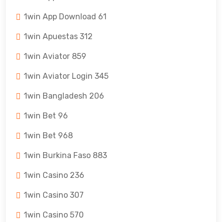
1win App Download 61
1win Apuestas 312
1win Aviator 859
1win Aviator Login 345
1win Bangladesh 206
1win Bet 96
1win Bet 968
1win Burkina Faso 883
1win Casino 236
1win Casino 307
1win Casino 570