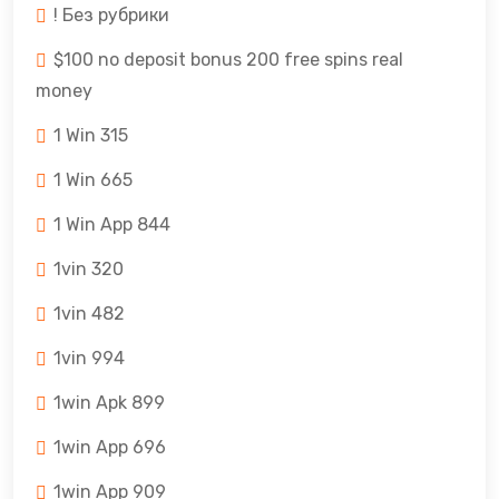
! Без рубрики
$100 no deposit bonus 200 free spins real
money
1 Win 315
1 Win 665
1 Win App 844
1vin 320
1vin 482
1vin 994
1win Apk 899
1win App 696
1win App 909