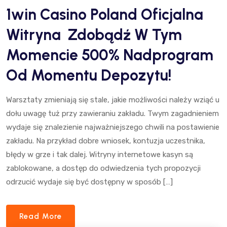
1win Casino Poland Oficjalna
Witryna ️ Zdobądź W Tym
Momencie 500% Nadprogram
Od Momentu Depozytu!
Warsztaty zmieniają się stale, jakie możliwości należy wziąć u
dołu uwagę tuż przy zawieraniu zakładu. Twym zagadnieniem
wydaje się znalezienie najważniejszego chwili na postawienie
zakładu. Na przykład dobre wniosek, kontuzja uczestnika,
błędy w grze i tak dalej. Witryny internetowe kasyn są
zablokowane, a dostęp do odwiedzenia tych propozycji
odrzucić wydaje się być dostępny w sposób […]
Read More