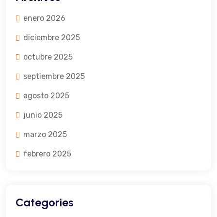
enero 2026
diciembre 2025
octubre 2025
septiembre 2025
agosto 2025
junio 2025
marzo 2025
febrero 2025
Categories