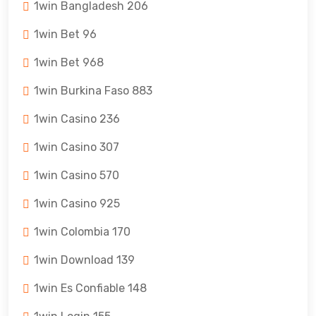
1win Bangladesh 206
1win Bet 96
1win Bet 968
1win Burkina Faso 883
1win Casino 236
1win Casino 307
1win Casino 570
1win Casino 925
1win Colombia 170
1win Download 139
1win Es Confiable 148