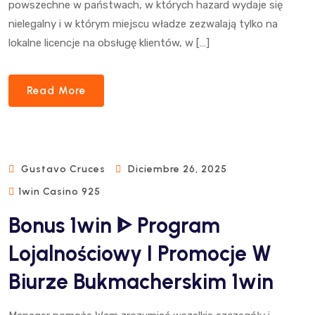
powszechne w państwach, w których hazard wydaje się
nielegalny i w którym miejscu władze zezwalają tylko na
lokalne licencje na obsługę klientów, w […]
Read More
Gustavo Cruces
Diciembre 26, 2025
1win Casino 925
Bonus 1win ᐈ Program
Lojalnościowy I Promocje W
Biurze Bukmacherskim 1win