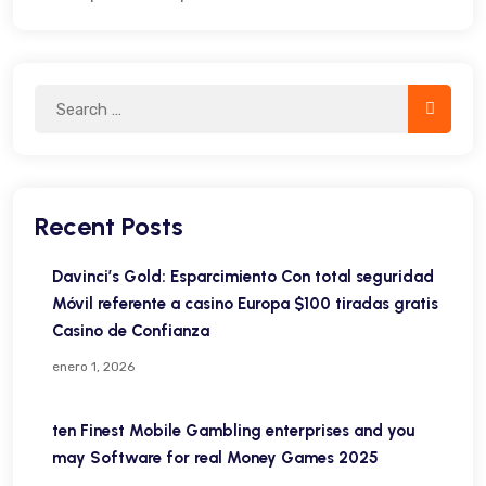
Recent Posts
Davinci’s Gold: Esparcimiento Con total seguridad
Móvil referente a casino Europa $100 tiradas gratis
Casino de Confianza
enero 1, 2026
ten Finest Mobile Gambling enterprises and you
may Software for real Money Games 2025