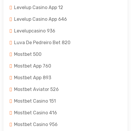
Levelup Casino App 12
Levelup Casino App 646
Levelupcasino 936
Luva De Pedreiro Bet 820
Mostbet 500
Mostbet App 760
Mostbet App 893
Mostbet Aviator 526
Mostbet Casino 151
Mostbet Casino 416
Mostbet Casino 956