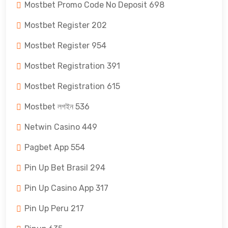
Mostbet Promo Code No Deposit 698
Mostbet Register 202
Mostbet Register 954
Mostbet Registration 391
Mostbet Registration 615
Mostbet লগইন 536
Netwin Casino 449
Pagbet App 554
Pin Up Bet Brasil 294
Pin Up Casino App 317
Pin Up Peru 217