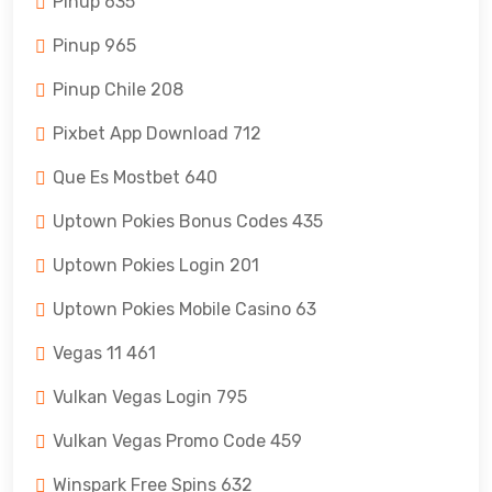
Pinup 635
Pinup 965
Pinup Chile 208
Pixbet App Download 712
Que Es Mostbet 640
Uptown Pokies Bonus Codes 435
Uptown Pokies Login 201
Uptown Pokies Mobile Casino 63
Vegas 11 461
Vulkan Vegas Login 795
Vulkan Vegas Promo Code 459
Winspark Free Spins 632