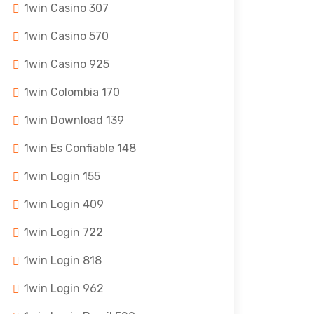
1win Casino 307
1win Casino 570
1win Casino 925
1win Colombia 170
1win Download 139
1win Es Confiable 148
1win Login 155
1win Login 409
1win Login 722
1win Login 818
1win Login 962