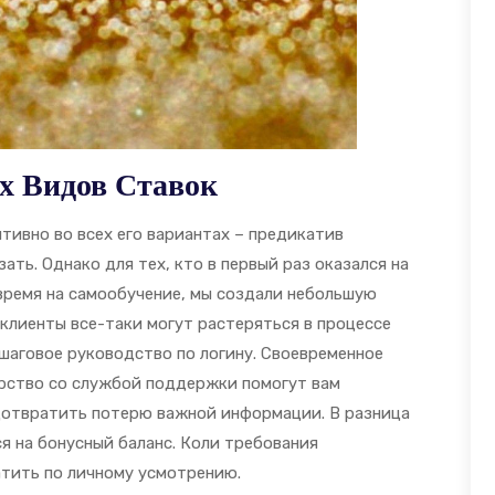
х Видов Ставок
тивно во всех его вариантах – предикатив
ать. Однако для тех, кто в первый раз оказался на
время на самообучение, мы создали небольшую
клиенты все-таки могут растеряться в процессе
ошаговое руководство по логину. Своевременное
ерство со службой поддержки помогут вам
дотвратить потерю важной информации. В разница
я на бонусный баланс. Коли требования
тить по личному усмотрению.