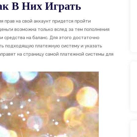
ак В Них Играть
ия прав на свой аккаунт придется пройти
деньги возможна только вслед за тем пополнения
и средства на баланс. Для этого достаточно
ать подходящую платежную систему и указать
направят на страницу самой платежной системы для