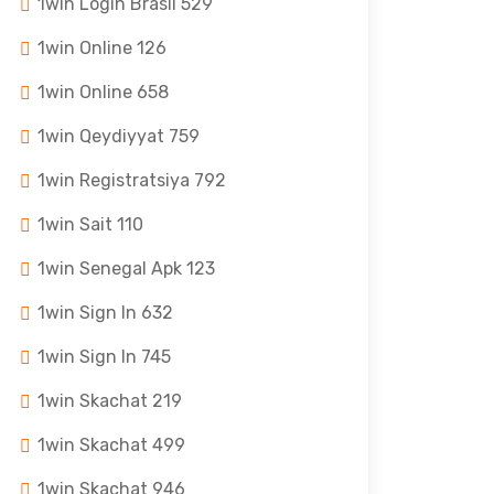
1win Login Brasil 529
1win Online 126
1win Online 658
1win Qeydiyyat 759
1win Registratsiya 792
1win Sait 110
1win Senegal Apk 123
1win Sign In 632
1win Sign In 745
1win Skachat 219
1win Skachat 499
1win Skachat 946