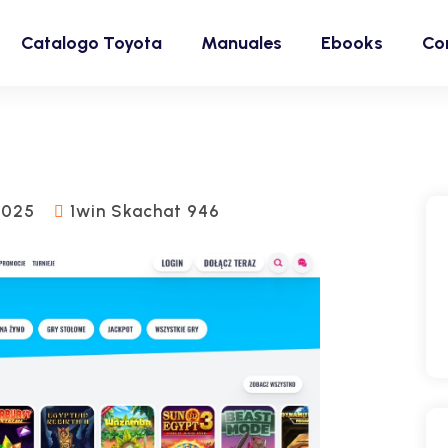
Catalogo Toyota
Manuales
Ebooks
Co
2025
1win Skachat 946