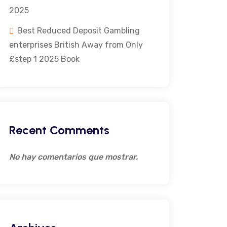
2025
Best Reduced Deposit Gambling
enterprises British Away from Only
£step 1 2025 Book
Recent Comments
No hay comentarios que mostrar.