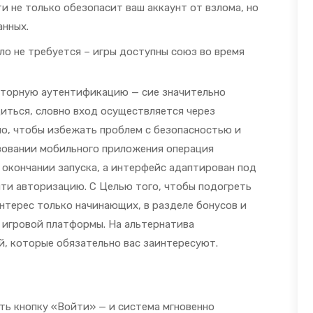
 не только обезопасит ваш аккаунт от взлома, но
анных.
ло не требуется – игры доступны союз во время
торную аутентификацию — сие значительно
иться, словно вход осуществляется через
ло, чтобы избежать проблем с безопасностью и
зовании мобильного приложения операция
о окончании запуска, а интерфейс адаптирован под
йти авторизацию. С Целью того, чтобы подогреть
интерес только начинающих, в разделе бонусов и
 игровой платформы. На альтернатива
й, которые обязательно вас заинтересуют.
ть кнопку «Войти» — и система мгновенно