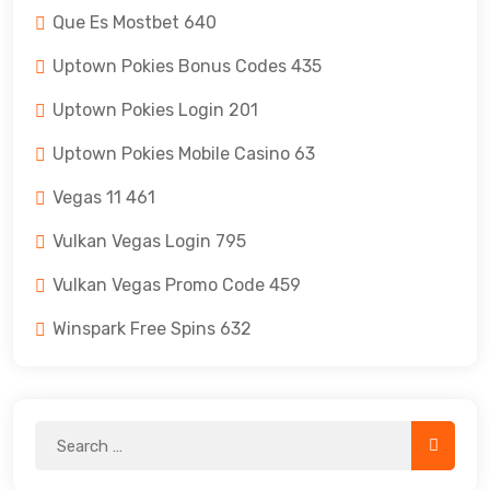
Que Es Mostbet 640
Uptown Pokies Bonus Codes 435
Uptown Pokies Login 201
Uptown Pokies Mobile Casino 63
Vegas 11 461
Vulkan Vegas Login 795
Vulkan Vegas Promo Code 459
Winspark Free Spins 632