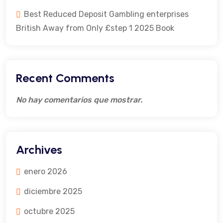
Best Reduced Deposit Gambling enterprises
British Away from Only £step 1 2025 Book
Recent Comments
No hay comentarios que mostrar.
Archives
enero 2026
diciembre 2025
octubre 2025