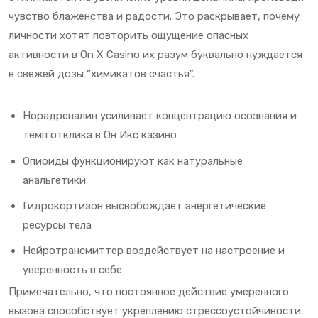
чувство блаженства и радости. Это раскрывает, почему
личности хотят повторить ощущение опасных
активности в On X Casino их разум буквально нуждается
в свежей дозы “химикатов счастья”.
Норадреналин усиливает концентрацию осознания и
темп отклика в Он Икс казино
Опиоиды функционируют как натуральные
анальгетики
Гидрокортизон высвобождает энергетические
ресурсы тела
Нейротрансмиттер воздействует на настроение и
уверенность в себе
Примечательно, что постоянное действие умеренного
вызова способствует укреплению стрессоустойчивости.