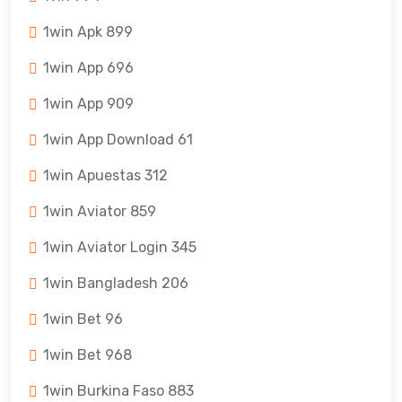
1win Apk 899
1win App 696
1win App 909
1win App Download 61
1win Apuestas 312
1win Aviator 859
1win Aviator Login 345
1win Bangladesh 206
1win Bet 96
1win Bet 968
1win Burkina Faso 883