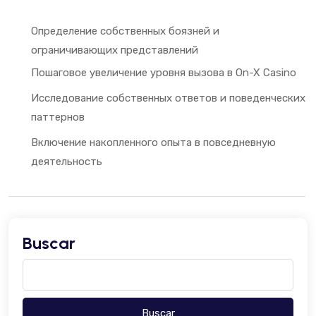
Определение собственных боязней и
ограничивающих представлений
Пошаговое увеличение уровня вызова в On-X Casino
Исследование собственных ответов и поведенческих
паттернов
Включение накопленного опыта в повседневную
деятельность
Buscar
Buscar