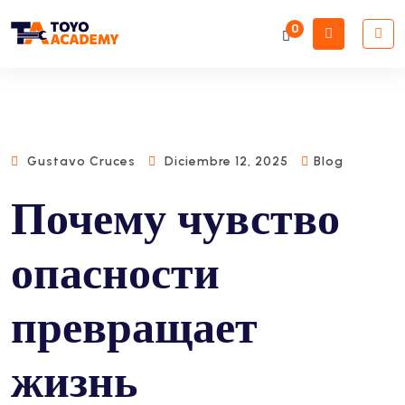
0
Gustavo Cruces
Diciembre 12, 2025
Blog
Почему чувство
опасности
превращает
жизнь