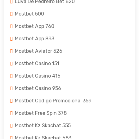
Luva De Pedreiro Bet 820
Mostbet 500
Mostbet App 760
Mostbet App 893
Mostbet Aviator 526
Mostbet Casino 151
Mostbet Casino 416
Mostbet Casino 956
Mostbet Codigo Promocional 359
Mostbet Free Spin 378
Mostbet Kz Skachat 555
Mostbet Kz Skachat 683