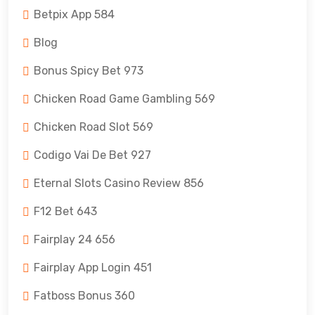
Betpix App 584
Blog
Bonus Spicy Bet 973
Chicken Road Game Gambling 569
Chicken Road Slot 569
Codigo Vai De Bet 927
Eternal Slots Casino Review 856
F12 Bet 643
Fairplay 24 656
Fairplay App Login 451
Fatboss Bonus 360