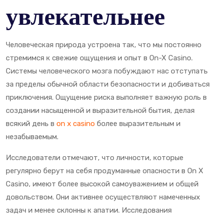
увлекательнее
Человеческая природа устроена так, что мы постоянно
стремимся к свежие ощущения и опыт в On-X Casino.
Системы человеческого мозга побуждают нас отступать
за пределы обычной области безопасности и добиваться
приключения. Ощущение риска выполняет важную роль в
создании насыщенной и выразительной бытия, делая
всякий день в
on x casino
более выразительным и
незабываемым.
Исследователи отмечают, что личности, которые
регулярно берут на себя продуманные опасности в On X
Casino, имеют более высокой самоуважением и общей
довольством. Они активнее осуществляют намеченных
задач и менее склонны к апатии. Исследования