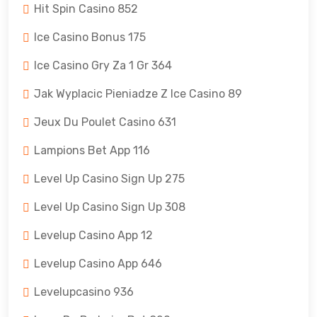
Hit Spin Casino 852
Ice Casino Bonus 175
Ice Casino Gry Za 1 Gr 364
Jak Wyplacic Pieniadze Z Ice Casino 89
Jeux Du Poulet Casino 631
Lampions Bet App 116
Level Up Casino Sign Up 275
Level Up Casino Sign Up 308
Levelup Casino App 12
Levelup Casino App 646
Levelupcasino 936