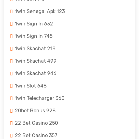
1win Senegal Apk 123
1win Sign In 632
1win Sign In 745
1win Skachat 219
1win Skachat 499
1win Skachat 946
1win Slot 648
1win Telecharger 360
20bet Bonus 928
22 Bet Casino 250
22 Bet Casino 357