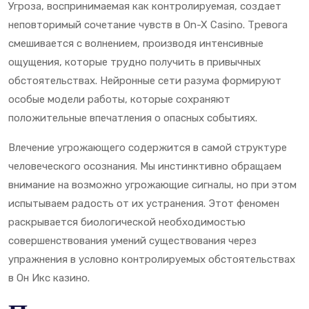
Угроза, воспринимаемая как контролируемая, создает
неповторимый сочетание чувств в On-X Casino. Тревога
смешивается с волнением, производя интенсивные
ощущения, которые трудно получить в привычных
обстоятельствах. Нейронные сети разума формируют
особые модели работы, которые сохраняют
положительные впечатления о опасных событиях.
Влечение угрожающего содержится в самой структуре
человеческого осознания. Мы инстинктивно обращаем
внимание на возможно угрожающие сигналы, но при этом
испытываем радость от их устранения. Этот феномен
раскрывается биологической необходимостью
совершенствования умений существования через
упражнения в условно контролируемых обстоятельствах
в Он Икс казино.