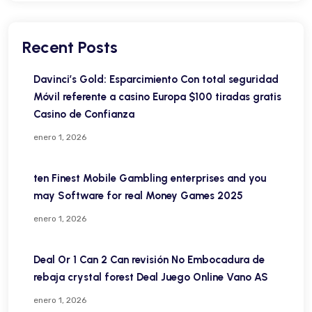
Recent Posts
Davinci’s Gold: Esparcimiento Con total seguridad
Móvil referente a casino Europa $100 tiradas gratis
Casino de Confianza
enero 1, 2026
ten Finest Mobile Gambling enterprises and you
may Software for real Money Games 2025
enero 1, 2026
Deal Or 1 Can 2 Can revisión No Embocadura de
rebaja crystal forest Deal Juego Online Vano AS
enero 1, 2026