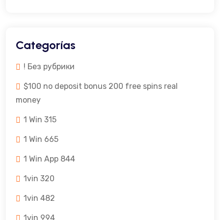
Categorías
! Без рубрики
$100 no deposit bonus 200 free spins real
money
1 Win 315
1 Win 665
1 Win App 844
1vin 320
1vin 482
1vin 994