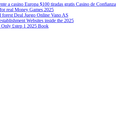
ente a casino Europa $100 tiradas gratis Casino de Confianza
e for real Money Games 2025
l forest Deal Juego Online Vano AS
establishment Websites inside the 2025
m Only £step 1 2025 Book