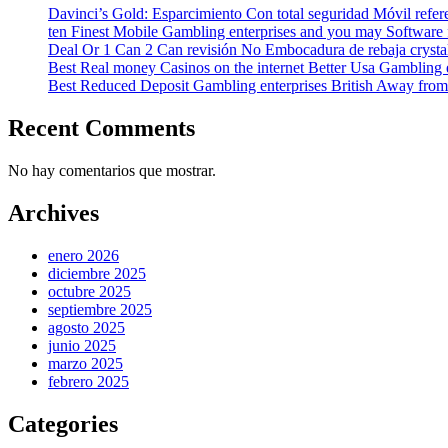
Davinci’s Gold: Esparcimiento Con total seguridad Móvil refer
ten Finest Mobile Gambling enterprises and you may Softwar
Deal Or 1 Can 2 Can revisión No Embocadura de rebaja crysta
Best Real money Casinos on the internet Better Usa Gambling 
Best Reduced Deposit Gambling enterprises British Away fro
Recent Comments
No hay comentarios que mostrar.
Archives
enero 2026
diciembre 2025
octubre 2025
septiembre 2025
agosto 2025
junio 2025
marzo 2025
febrero 2025
Categories