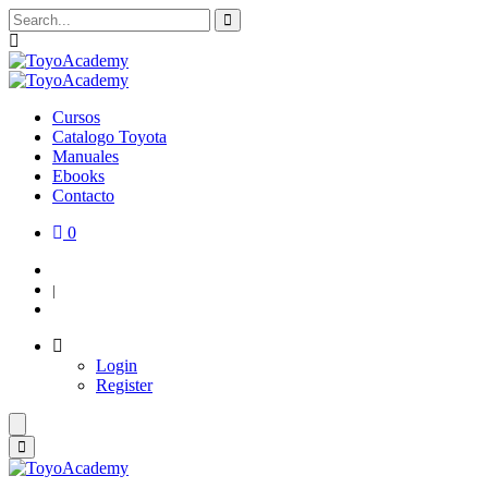
Cursos
Catalogo Toyota
Manuales
Ebooks
Contacto
0
Login
|
Register
Login
Register