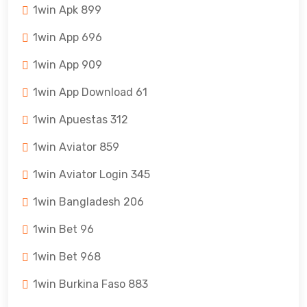
1win Apk 899
1win App 696
1win App 909
1win App Download 61
1win Apuestas 312
1win Aviator 859
1win Aviator Login 345
1win Bangladesh 206
1win Bet 96
1win Bet 968
1win Burkina Faso 883