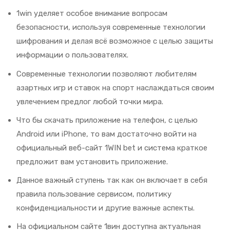
1win уделяет особое внимание вопросам
безопасности, используя современные технологии
шифрования и делая всё возможное с целью защиты
информации о пользователях.
Современные технологии позволяют любителям
азартных игр и ставок на спорт наслаждаться своим
увлечением предлог любой точки мира.
Что бы скачать приложение на телефон, с целью
Android или iPhone, то вам достаточно войти на
официальный веб-сайт 1WIN bet и система краткое
предложит вам установить приложение.
Данное важный ступень так как он включает ͏в себя
правил͏а пользование сервисом, политик͏у
конфиденциальн͏ос͏ти и другие важные аспекты.
На официальном сайте 1вин доступна актуальная