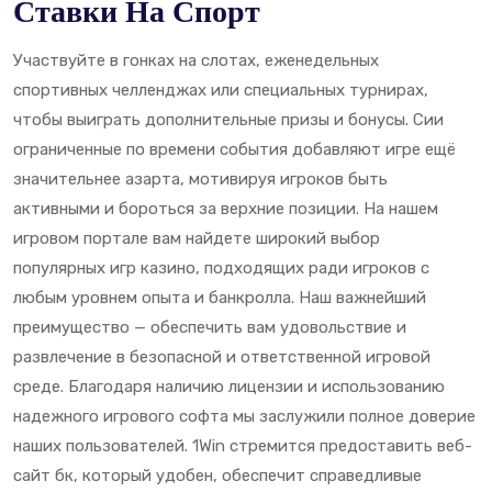
Ставки На Спорт
Участвуйте в гонках на слотах, еженедельных
спортивных челленджах или специальных турнирах,
чтобы выиграть дополнительные призы и бонусы. Сии
ограниченные по времени события добавляют игре ещё
значительнее азарта, мотивируя игроков быть
активными и бороться за верхние позиции. На нашем
игровом портале вам найдете широкий выбор
популярных игр казино, подходящих ради игроков с
любым уровнем опыта и банкролла. Наш важнейший
преимущество — обеспечить вам удовольствие и
развлечение в безопасной и ответственной игровой
среде. Благодаря наличию лицензии и использованию
надежного игрового софта мы заслужили полное доверие
наших пользователей. 1Win стремится предоставить веб-
сайт бк, который удобен, обеспечит справедливые