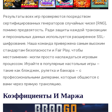
Результаты всех игр проверяются посредством
сертифицированных генераторов случайных чисел (RNG),
помимо предвзятость. Ради защиты каждой транзакции
и персональных данных используется расширенное SSL-
шифрование. Наша команда привержена самым высоким
стандартам безопасности и Fair Play, чтобы
местоимение- могли просто наслаждаться игровым
процессом. Играйте в популярные настольные игры —
такие как блэкджек, рулетка и баккара — с
профессиональными дилерами, которые общаются с
вами через прямую трансляцию.
Коэффициенты И Маржа