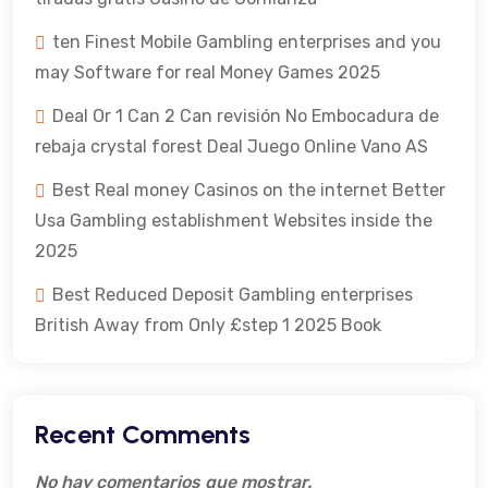
ten Finest Mobile Gambling enterprises and you
may Software for real Money Games 2025
Deal Or 1 Can 2 Can revisión No Embocadura de
rebaja crystal forest Deal Juego Online Vano AS
Best Real money Casinos on the internet Better
Usa Gambling establishment Websites inside the
2025
Best Reduced Deposit Gambling enterprises
British Away from Only £step 1 2025 Book
Recent Comments
No hay comentarios que mostrar.