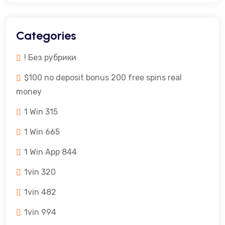
Categories
! Без рубрики
$100 no deposit bonus 200 free spins real
money
1 Win 315
1 Win 665
1 Win App 844
1vin 320
1vin 482
1vin 994