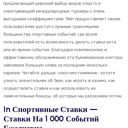
предлагающий широкий выбор видов спорта и
охватывающий международные турниры с очень
выгодными коэффициентами. 1Win предоставляет своим
пользователям доступ к прямым трансляциям
большинства спортивных событий, где возле
пользователей есть возможность делать ставки нота
или во время события. Благодаря комплексному и
эффективному обслуживанию эта букмекерская контора
завоевала большую слава за последние несколько
парение. Читайте дальше, союз местоимение- хотите
узнать значительнее об 1вин, как играть в казино, как
осуществлять ставки и как использовать их
замечательные бонусы, об которых мы расскажем потом.
In Спортивные Ставки —
Ставки На 1 000 Событий