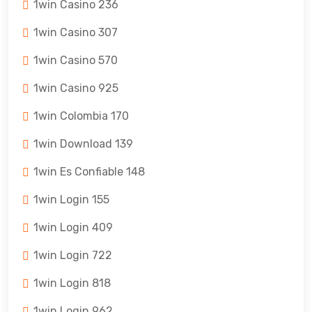
1win Casino 236
1win Casino 307
1win Casino 570
1win Casino 925
1win Colombia 170
1win Download 139
1win Es Confiable 148
1win Login 155
1win Login 409
1win Login 722
1win Login 818
1win Login 962