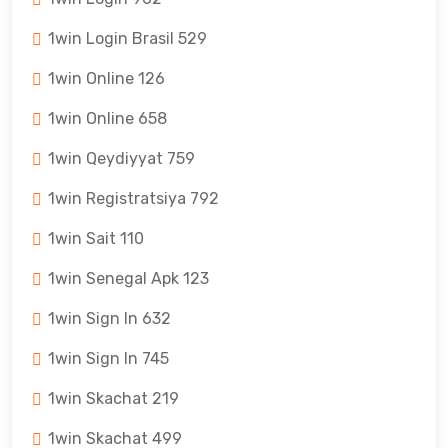
1win Login Brasil 529
1win Online 126
1win Online 658
1win Qeydiyyat 759
1win Registratsiya 792
1win Sait 110
1win Senegal Apk 123
1win Sign In 632
1win Sign In 745
1win Skachat 219
1win Skachat 499