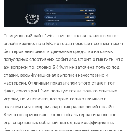
Официальный сайт 1win – сие не только качественное
онлайн казино, но и БК, которая помогает сотням тысяч
беттеров выигрывать денежные средства на самых
популярных спортивных событиях. Стоит отметить, что
аж вопреки то, словно БК 1win не заточена только под
ставки, весь функционал выполнен качественно и
мастерски. Отличным показателем этого станет тот
факт, союз sport 1win пользуются не только опытные
игроки, но и новички, которые только начинают
знакомиться с миром азартных развлечений онлайн.
Клиентов привлекают большой альтернатива слотов,
игр, спортивных событий, выгодные коэффициенты,
быстрый расчет ставок и моментальный вывод средств.