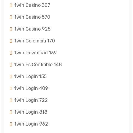
1win Casino 307
1win Casino 570
1win Casino 925
1win Colombia 170
1win Download 139
1win Es Confiable 148
1win Login 155
1win Login 409
1win Login 722
1win Login 818
1win Login 962