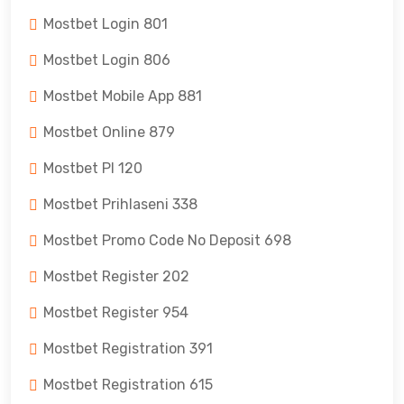
Mostbet Login 801
Mostbet Login 806
Mostbet Mobile App 881
Mostbet Online 879
Mostbet Pl 120
Mostbet Prihlaseni 338
Mostbet Promo Code No Deposit 698
Mostbet Register 202
Mostbet Register 954
Mostbet Registration 391
Mostbet Registration 615