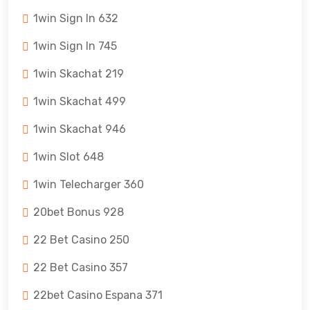
1win Sign In 632
1win Sign In 745
1win Skachat 219
1win Skachat 499
1win Skachat 946
1win Slot 648
1win Telecharger 360
20bet Bonus 928
22 Bet Casino 250
22 Bet Casino 357
22bet Casino Espana 371