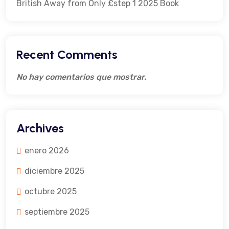
British Away from Only £step 1 2025 Book
Recent Comments
No hay comentarios que mostrar.
Archives
enero 2026
diciembre 2025
octubre 2025
septiembre 2025