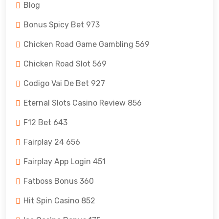
Blog
Bonus Spicy Bet 973
Chicken Road Game Gambling 569
Chicken Road Slot 569
Codigo Vai De Bet 927
Eternal Slots Casino Review 856
F12 Bet 643
Fairplay 24 656
Fairplay App Login 451
Fatboss Bonus 360
Hit Spin Casino 852