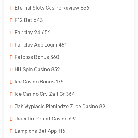
Eternal Slots Casino Review 856
F12 Bet 643
Fairplay 24 656
Fairplay App Login 451
Fatboss Bonus 360
Hit Spin Casino 852
Ice Casino Bonus 175
Ice Casino Gry Za 1 Gr 364
Jak Wyplacic Pieniadze Z Ice Casino 89
Jeux Du Poulet Casino 631
Lampions Bet App 116