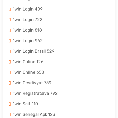
1win Login 409
1win Login 722
1win Login 818
1win Login 962
1win Login Brasil 529
1win Online 126
1win Online 658
1win Qeydiyyat 759
1win Registratsiya 792
1win Sait 110
1win Senegal Apk 123