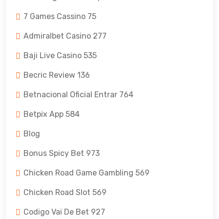
7 Games Cassino 75
Admiralbet Casino 277
Baji Live Casino 535
Becric Review 136
Betnacional Oficial Entrar 764
Betpix App 584
Blog
Bonus Spicy Bet 973
Chicken Road Game Gambling 569
Chicken Road Slot 569
Codigo Vai De Bet 927