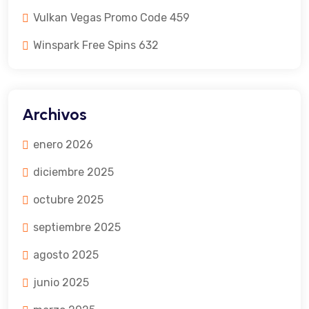
Vulkan Vegas Promo Code 459
Winspark Free Spins 632
Archivos
enero 2026
diciembre 2025
octubre 2025
septiembre 2025
agosto 2025
junio 2025