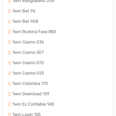
1win Bangladesh 206
1win Bet 96
1win Bet 968
1win Burkina Faso 883
1win Casino 236
1win Casino 307
1win Casino 570
1win Casino 925
1win Colombia 170
1win Download 139
1win Es Confiable 148
1win Login 155