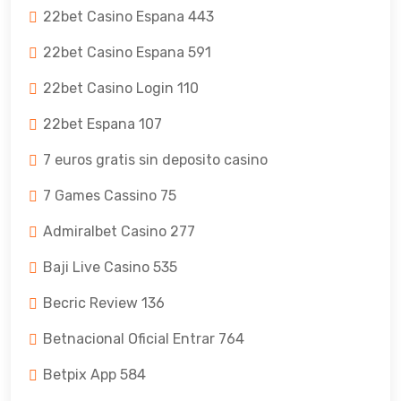
22bet Casino Espana 443
22bet Casino Espana 591
22bet Casino Login 110
22bet Espana 107
7 euros gratis sin deposito casino
7 Games Cassino 75
Admiralbet Casino 277
Baji Live Casino 535
Becric Review 136
Betnacional Oficial Entrar 764
Betpix App 584