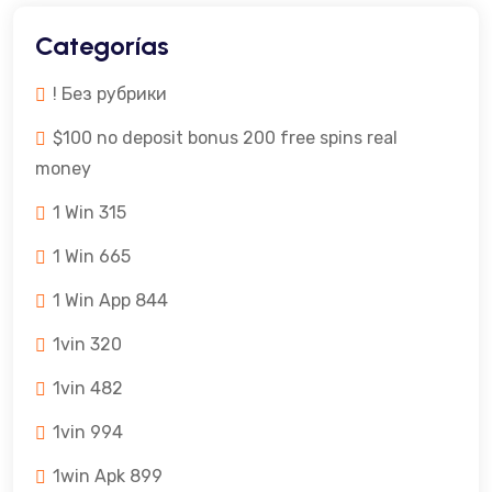
Categorías
! Без рубрики
$100 no deposit bonus 200 free spins real
money
1 Win 315
1 Win 665
1 Win App 844
1vin 320
1vin 482
1vin 994
1win Apk 899