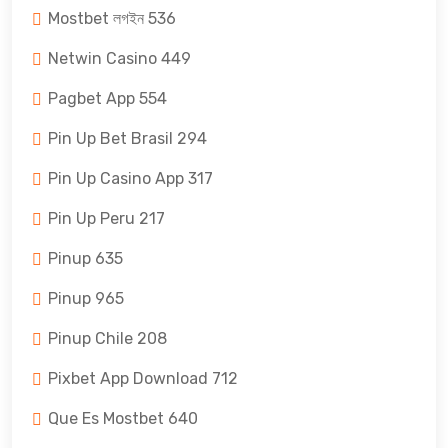
Mostbet লগইন 536
Netwin Casino 449
Pagbet App 554
Pin Up Bet Brasil 294
Pin Up Casino App 317
Pin Up Peru 217
Pinup 635
Pinup 965
Pinup Chile 208
Pixbet App Download 712
Que Es Mostbet 640