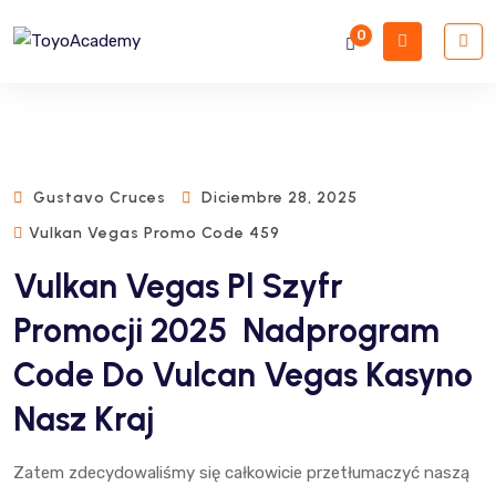
0
Gustavo Cruces
Diciembre 28, 2025
Vulkan Vegas Promo Code 459
Vulkan Vegas Pl Szyfr
Promocji 2025 ️ Nadprogram
Code Do Vulcan Vegas Kasyno
Nasz Kraj
Zatem zdecydowaliśmy się całkowicie przetłumaczyć naszą