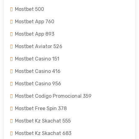
Mostbet 500
Mostbet App 760
Mostbet App 893
Mostbet Aviator 526
Mostbet Casino 151
Mostbet Casino 416
Mostbet Casino 956
Mostbet Codigo Promocional 359
Mostbet Free Spin 378
Mostbet Kz Skachat 555
Mostbet Kz Skachat 683