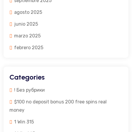
septiembre 2025
agosto 2025
junio 2025
marzo 2025
febrero 2025
Categories
! Без рубрики
$100 no deposit bonus 200 free spins real
money
1 Win 315