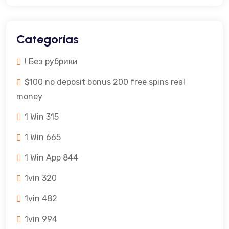
Categorías
! Без рубрики
$100 no deposit bonus 200 free spins real
money
1 Win 315
1 Win 665
1 Win App 844
1vin 320
1vin 482
1vin 994