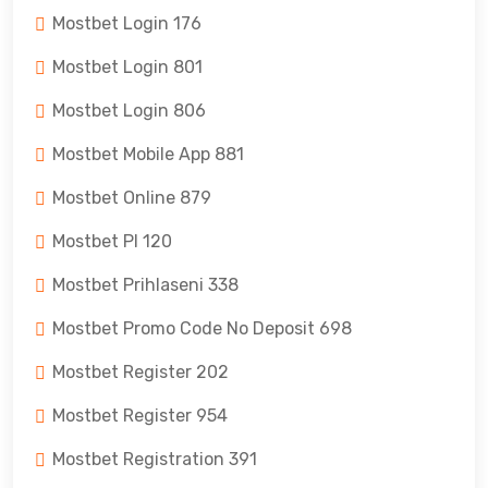
Mostbet Login 176
Mostbet Login 801
Mostbet Login 806
Mostbet Mobile App 881
Mostbet Online 879
Mostbet Pl 120
Mostbet Prihlaseni 338
Mostbet Promo Code No Deposit 698
Mostbet Register 202
Mostbet Register 954
Mostbet Registration 391