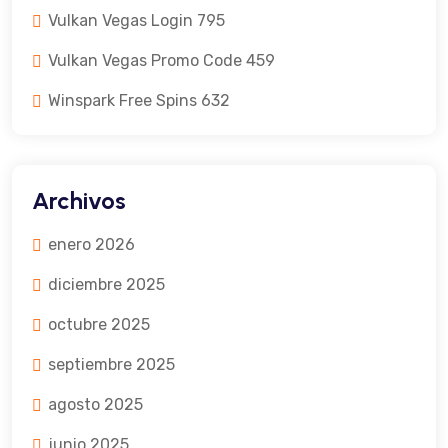
Vulkan Vegas Login 795
Vulkan Vegas Promo Code 459
Winspark Free Spins 632
Archivos
enero 2026
diciembre 2025
octubre 2025
septiembre 2025
agosto 2025
junio 2025