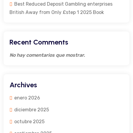
Best Reduced Deposit Gambling enterprises
British Away from Only £step 1 2025 Book
Recent Comments
No hay comentarios que mostrar.
Archives
enero 2026
diciembre 2025
octubre 2025