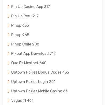
Pin Up Casino App 317
Pin Up Peru 217
Pinup 635
Pinup 965
Pinup Chile 208
Pixbet App Download 712
Que Es Mostbet 640
Uptown Pokies Bonus Codes 435
Uptown Pokies Login 201
Uptown Pokies Mobile Casino 63
Vegas 11 461