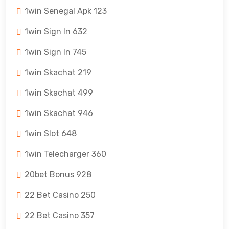
1win Senegal Apk 123
1win Sign In 632
1win Sign In 745
1win Skachat 219
1win Skachat 499
1win Skachat 946
1win Slot 648
1win Telecharger 360
20bet Bonus 928
22 Bet Casino 250
22 Bet Casino 357