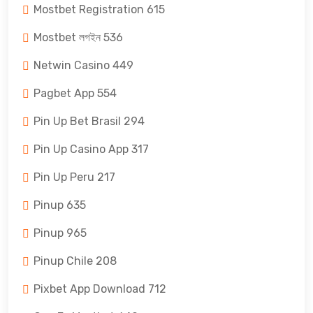
Mostbet Registration 615
Mostbet লগইন 536
Netwin Casino 449
Pagbet App 554
Pin Up Bet Brasil 294
Pin Up Casino App 317
Pin Up Peru 217
Pinup 635
Pinup 965
Pinup Chile 208
Pixbet App Download 712