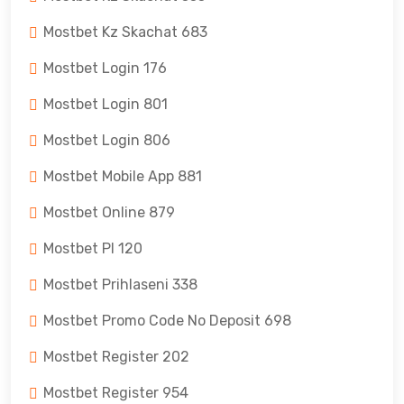
Mostbet Kz Skachat 683
Mostbet Login 176
Mostbet Login 801
Mostbet Login 806
Mostbet Mobile App 881
Mostbet Online 879
Mostbet Pl 120
Mostbet Prihlaseni 338
Mostbet Promo Code No Deposit 698
Mostbet Register 202
Mostbet Register 954