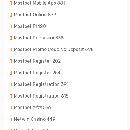
Mostbet Mobile App 881
Mostbet Online 879
Mostbet Pl 120
Mostbet Prihlaseni 338
Mostbet Promo Code No Deposit 698
Mostbet Register 202
Mostbet Register 954
Mostbet Registration 391
Mostbet Registration 615
Mostbet লগইন 536
Netwin Casino 449