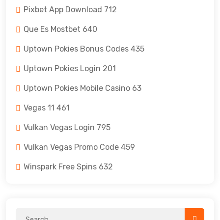
Pixbet App Download 712
Que Es Mostbet 640
Uptown Pokies Bonus Codes 435
Uptown Pokies Login 201
Uptown Pokies Mobile Casino 63
Vegas 11 461
Vulkan Vegas Login 795
Vulkan Vegas Promo Code 459
Winspark Free Spins 632