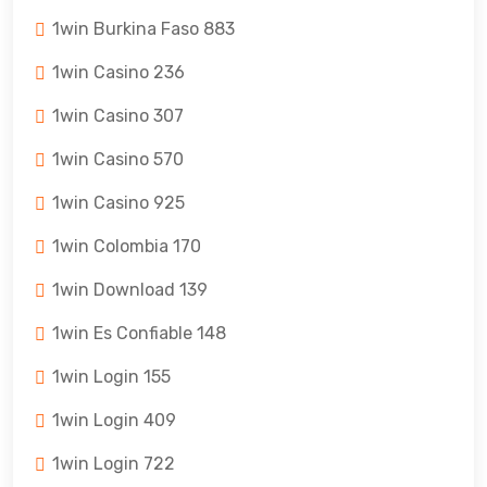
1win Burkina Faso 883
1win Casino 236
1win Casino 307
1win Casino 570
1win Casino 925
1win Colombia 170
1win Download 139
1win Es Confiable 148
1win Login 155
1win Login 409
1win Login 722