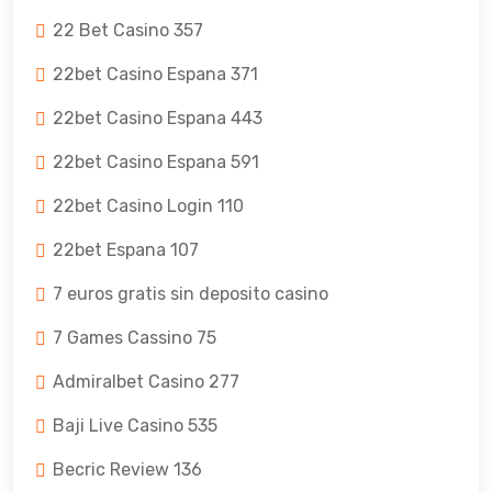
22 Bet Casino 357
22bet Casino Espana 371
22bet Casino Espana 443
22bet Casino Espana 591
22bet Casino Login 110
22bet Espana 107
7 euros gratis sin deposito casino
7 Games Cassino 75
Admiralbet Casino 277
Baji Live Casino 535
Becric Review 136