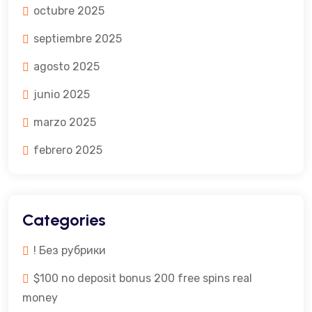
octubre 2025
septiembre 2025
agosto 2025
junio 2025
marzo 2025
febrero 2025
Categories
! Без рубрики
$100 no deposit bonus 200 free spins real
money