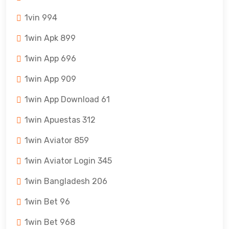
1vin 994
1win Apk 899
1win App 696
1win App 909
1win App Download 61
1win Apuestas 312
1win Aviator 859
1win Aviator Login 345
1win Bangladesh 206
1win Bet 96
1win Bet 968