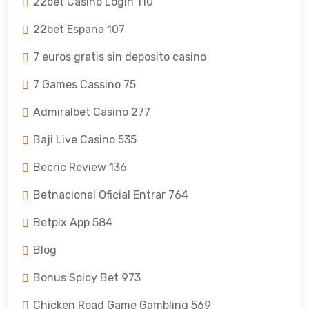
22bet Casino Login 110
22bet Espana 107
7 euros gratis sin deposito casino
7 Games Cassino 75
Admiralbet Casino 277
Baji Live Casino 535
Becric Review 136
Betnacional Oficial Entrar 764
Betpix App 584
Blog
Bonus Spicy Bet 973
Chicken Road Game Gambling 569