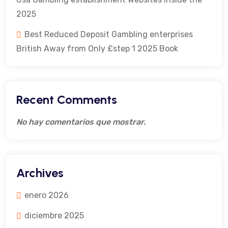
2025
Best Reduced Deposit Gambling enterprises
British Away from Only £step 1 2025 Book
Recent Comments
No hay comentarios que mostrar.
Archives
enero 2026
diciembre 2025