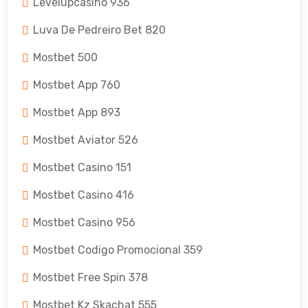
Levelupcasino 936
Luva De Pedreiro Bet 820
Mostbet 500
Mostbet App 760
Mostbet App 893
Mostbet Aviator 526
Mostbet Casino 151
Mostbet Casino 416
Mostbet Casino 956
Mostbet Codigo Promocional 359
Mostbet Free Spin 378
Mostbet Kz Skachat 555