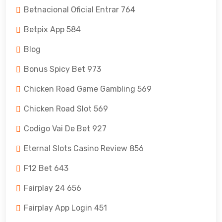
Betnacional Oficial Entrar 764
Betpix App 584
Blog
Bonus Spicy Bet 973
Chicken Road Game Gambling 569
Chicken Road Slot 569
Codigo Vai De Bet 927
Eternal Slots Casino Review 856
F12 Bet 643
Fairplay 24 656
Fairplay App Login 451