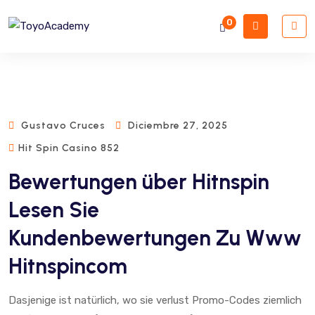
0
Gustavo Cruces
Diciembre 27, 2025
Hit Spin Casino 852
Bewertungen über Hitnspin
Lesen Sie
Kundenbewertungen Zu Www
Hitnspincom
Dasjenige ist natürlich, wo sie verlust Promo-Codes ziemlich