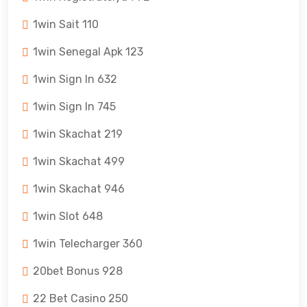
1win Sait 110
1win Senegal Apk 123
1win Sign In 632
1win Sign In 745
1win Skachat 219
1win Skachat 499
1win Skachat 946
1win Slot 648
1win Telecharger 360
20bet Bonus 928
22 Bet Casino 250