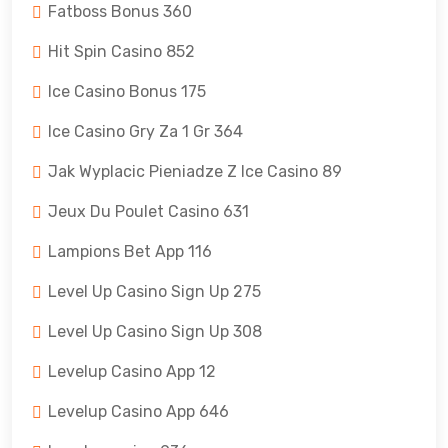
Fatboss Bonus 360
Hit Spin Casino 852
Ice Casino Bonus 175
Ice Casino Gry Za 1 Gr 364
Jak Wyplacic Pieniadze Z Ice Casino 89
Jeux Du Poulet Casino 631
Lampions Bet App 116
Level Up Casino Sign Up 275
Level Up Casino Sign Up 308
Levelup Casino App 12
Levelup Casino App 646