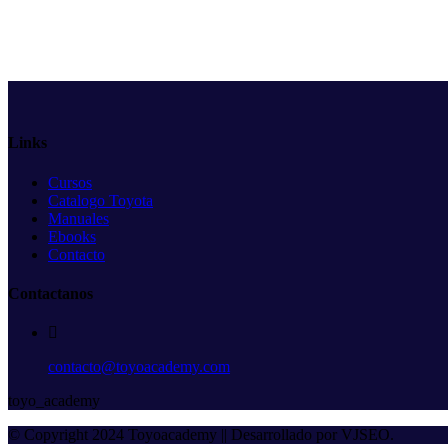
Links
Cursos
Catalogo Toyota
Manuales
Ebooks
Contacto
Contactanos
contacto@toyoacademy.com
toyo_academy
© Copyright 2024 Toyoacademy || Desarrollado por VJSEO.